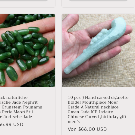
ück natürliche
10 pcs () Hand carved cigarette
ische Jade Nephrit
holder Mouthpiece Moer
 Grünstein Pounamu
Grade A Natural necklace
 Perle Maori Stil
Green Jade ICE Jadeite
eländische Jade
Chinese Carved ,birthday gift
men's
aler
$6.99 USD
Normaler
Von $68.00 USD