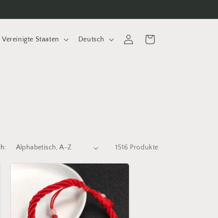
S
Einloggen
Warenkorb
D $ | Vereinigte Staaten
Deutsch
p
r
a
c
h
e
h:
1516 Produkte