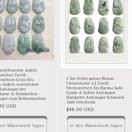
zertifizierter Jadeit,
sischer Zwölf-
1 Set Echte grüne Blume
zeichen-Grün-Eis-
Chinesische 12 Zwölf
-Jadeit, natürlicher
Sternzeichen Eis Burma Jade
Anhänger der
Grade A Jadeit Anhänger
lasse A, Halsketten-
Halskette Anhänger Schmuck
ger zum Selbermachen
Jade Geschenk
aler
00 USD
Normaler
$48.00 USD
Preis
den Warenkorb legen
In den Warenkorb legen