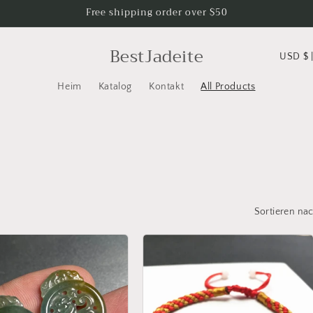
Free shipping order over $50
L
BestJadeite
US
a
Heim
Katalog
Kontakt
All Products
n
d
/
R
e
g
Sortieren nac
i
o
n