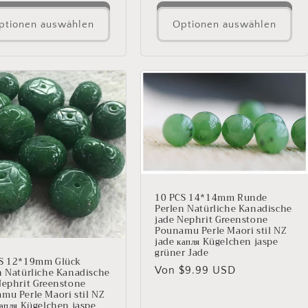
Preis
ptionen auswählen
Optionen auswählen
10 PCS 14*14mm Runde
Perlen Natürliche Kanadische
jade Nephrit Greenstone
Pounamu Perle Maori stil NZ
jade капля Kügelchen jaspe
grüner Jade
S 12*19mm Glück
Normaler
Von $9.99 USD
n Natürliche Kanadische
Nephrit Greenstone
Preis
mu Perle Maori stil NZ
капля Kügelchen jaspe