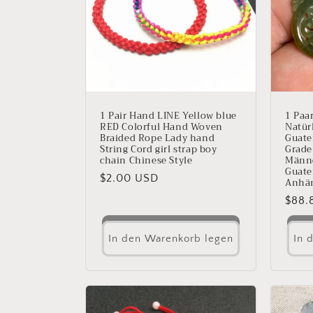
o
r
i
e
1 Pair Hand LINE Yellow blue
1 Paa
RED Colorful Hand Woven
Natür
Braided Rope Lady hand
Guate
:
String Cord girl strap boy
Grade
chain Chinese Style
Männe
Guate
Normaler
$2.00 USD
Anhä
Preis
Norm
$88.
Preis
In den Warenkorb legen
In 