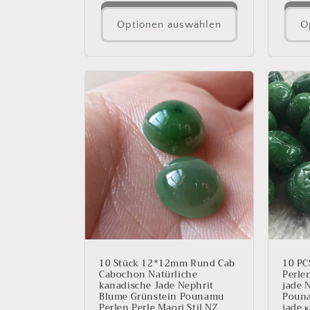
Optionen auswählen
O
10 Stück 12*12mm Rund Cab
10 PC
Cabochon Natürliche
Perle
kanadische Jade Nephrit
jade 
Blume Grünstein Pounamu
Pouna
Perlen Perle Maori Stil NZ
jade 