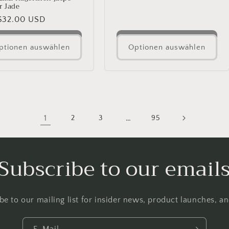
r Jade
aler
$32.00 USD
ptionen auswählen
Optionen auswählen
1
…
2
3
95
Subscribe to our email
be to our mailing list for insider news, product launches, a