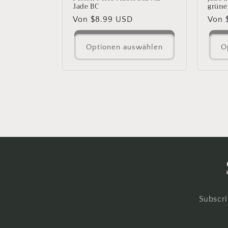
Jade BC
grüne
Normaler
Von $8.99 USD
Norm
Von 
Preis
Preis
Optionen auswählen
O
Subscri