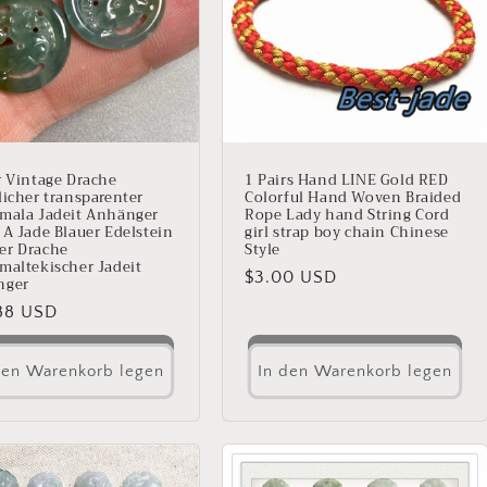
r Vintage Drache
1 Pairs Hand LINE Gold RED
licher transparenter
Colorful Hand Woven Braided
mala Jadeit Anhänger
Rope Lady hand String Cord
 A Jade Blauer Edelstein
girl strap boy chain Chinese
r Drache
Style
maltekischer Jadeit
Normaler
$3.00 USD
nger
Preis
aler
88 USD
den Warenkorb legen
In den Warenkorb legen