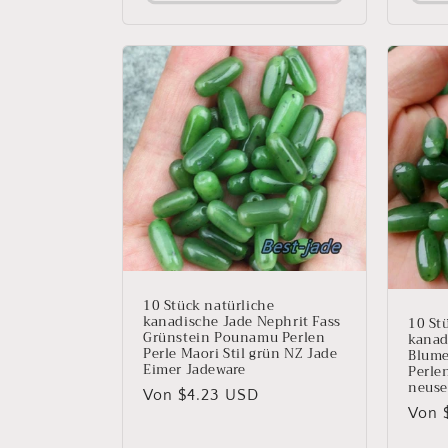
10 Stück natürliche
kanadische Jade Nephrit Fass
10 St
Grünstein Pounamu Perlen
kanad
Perle Maori Stil grün NZ Jade
Blume
Eimer Jadeware
Perlen
neuse
Normaler
Von $4.23 USD
Norm
Von 
Preis
Preis