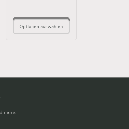
Preis
Optionen auswählen
s
nd more.