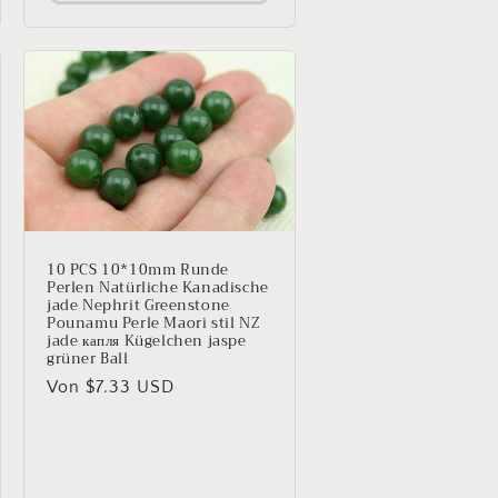
10 PCS 10*10mm Runde
Perlen Natürliche Kanadische
jade Nephrit Greenstone
Pounamu Perle Maori stil NZ
jade капля Kügelchen jaspe
grüner Ball
Normaler
Von $7.33 USD
Preis