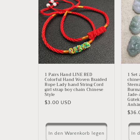
1 Pairs Hand LINE RED
1 Set 
Colorful Hand Woven Braided
chine
Rope Lady hand String Cord
Stern
girl strap boy chain Chinese
Burma
Style
Jade-
Gütek
Normaler
$3.00 USD
Anhän
Preis
Norm
$36.
Preis
In den Warenkorb legen
In 